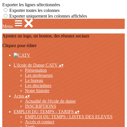
Exporter les lignes sélectionnées
Exporter toutes les colonnes
Exporter uniquement les colonnes affichées
Menu
Ajoutez un logo, un bouton, des réseaux sociaux
Cliquez pour éditer
L'école de Danse CATV
▴
▾
Présentation
Les professeurs
Le bureau
Les disciplines
Notre histoire
Actus
▴
▾
Actualité de l'école de danse
INSCRIPTIONS
EMPLOI DU TEMPS - TARIFS
▴
▾
EMPLOI DU TEMPS / LISTES DES ELEVES
Accès et contact
Tarifs