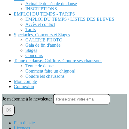
Actualité de l'école de danse
INSCRIPTIONS
EMPLOI DU TEMPS - TARIFS
EMPLOI DU TEMPS / LISTES DES ELEVES
Accès et contact
Tarifs
Spectacles, Concours et Stages
GALERIE PHOTO
Gala de fin d'année
Stages
Concours
Tenue de danse- Coiffure- Coudre ses chaussons
Tenue de danse
Comment faire un chignon!
Coudre les chaussons
Mon compte
Connexion
Je m'abonne à la newsletter
OK
Plan du site
Licences