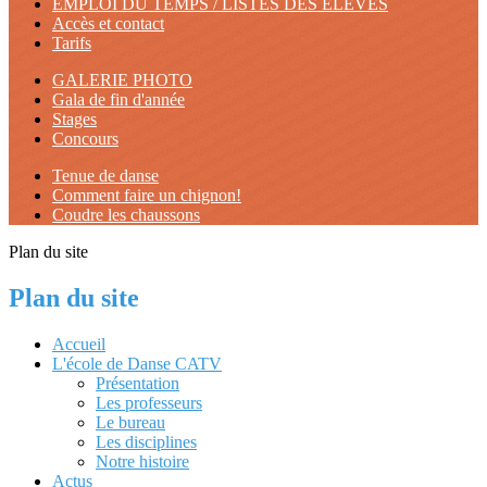
EMPLOI DU TEMPS / LISTES DES ELEVES
Accès et contact
Tarifs
GALERIE PHOTO
Gala de fin d'année
Stages
Concours
Tenue de danse
Comment faire un chignon!
Coudre les chaussons
Plan du site
Plan du site
Accueil
L'école de Danse CATV
Présentation
Les professeurs
Le bureau
Les disciplines
Notre histoire
Actus